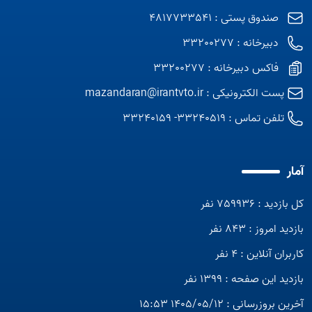
صندوق پستی : 4817733541
دبیرخانه : 33200277
فاکس دبیرخانه : 33200277
پست الکترونیکی :
mazandaran@irantvto.ir
تلفن تماس :
33240519- 33240159
آمار
کل بازدید : 759936 نفر
بازدید امروز : 843 نفر
کاربران آنلاین : 4 نفر
بازدید این صفحه : 1399 نفر
آخرین بروزرسانی : 1405/05/12 15:53