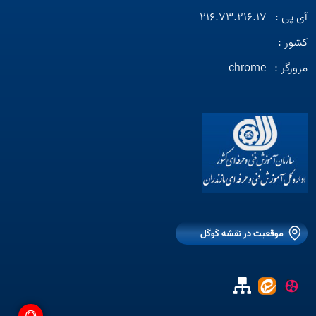
آی پی :
216.73.216.17
کشور :
مرورگر :
chrome
موقعیت در نقشه گوگل