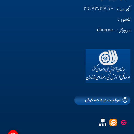
آی پی :
216.73.217.70
کشور :
مرورگر :
chrome
موقعیت در نقشه گوگل