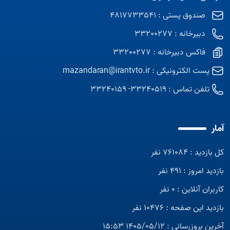
صندوق پستی : 4817733541
دبیرخانه : 33200277
فاکس دبیرخانه : 33200277
پست الکترونیکی :
mazandaran@irantvto.ir
تلفن تماس :
33240519- 33240159
آمار
کل بازدید : 761084 نفر
بازدید امروز : 491 نفر
کاربران آنلاین : 0 نفر
بازدید این صفحه : 10476 نفر
آخرین بروزرسانی : 1405/05/12 15:53