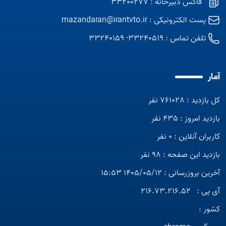
فاکس دبیرخانه : 33200277
پست الکترونیکی :
mazandaran@irantvto.ir
تلفن تماس :
33240519- 33240159
Open s
آمار
Open s
کل بازدید : 761028 نفر
بازدید امروز : 435 نفر
کاربران آنلاین : 0 نفر
بازدید این صفحه : 98 نفر
آخرین بروزرسانی : 1405/05/12 15:53
آی پی :
216.73.216.52
کشور :