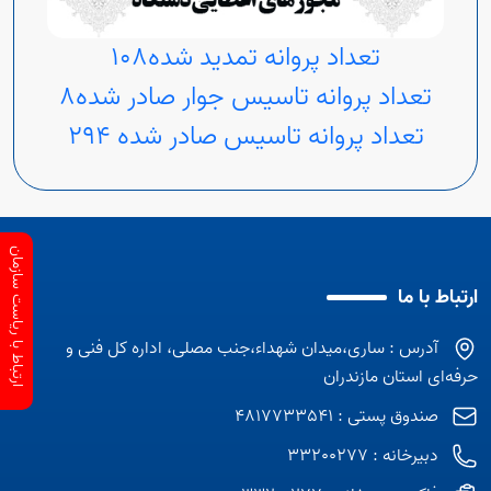
تعداد پروانه تمدید شده108
Open s
تعداد پروانه تاسیس جوار صادر شده8
تعداد پروانه تاسیس صادر شده 294
Open s
Open s
ارتباط با ریاست سازمان
ارتباط با ما
آدرس : ساری،میدان شهداء،جنب مصلی، اداره کل فنی و
Open s
حرفه‌ای استان مازندران
صندوق پستی : 4817733541
Open s
دبیرخانه : 33200277