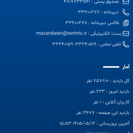
صندوق پستی : 4817733541
دبیرخانه : 33200277
فاکس دبیرخانه : 33200277
پست الکترونیکی :
mazandaran@irantvto.ir
تلفن تماس :
33240519- 33240159
آمار
کل بازدید : 757810 نفر
بازدید امروز : 223 نفر
کاربران آنلاین : 1 نفر
بازدید این صفحه : 3677 نفر
آخرین بروزرسانی : 1405/05/12 15:53