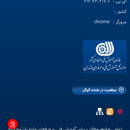
آی پی :
216.73.217.0
کشور :
مرورگر :
chrome
موقعیت در نقشه گوگل
تمامی حقوق مطالب برای 'آموزش فنی و حرفه‌ای مازندران'محفوظ